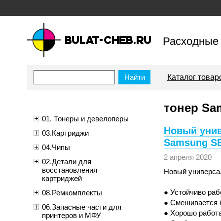
Расходные 
bulat-cheb.ru — Расходные
материалы для копировально-
Каталог товар
множительной техники
тонер Sa
01. Тонеры и девелоперы
Новый унив
03.Картриджи
Samsung SB
04.Чипы
2 апреля 2020
02.Детали для
восстановления
Новый универсал
картриджей
● Устойчиво раб
08.Ремкомплекты
● Смешивается б
06.Запасные части для
● Хорошо работа
принтеров и МФУ