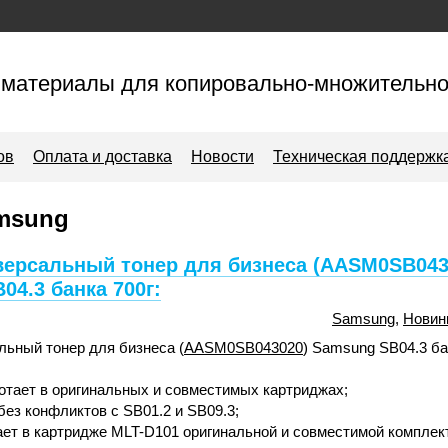
материалы для копировально-множительно
ов
Оплата и доставка
Новости
Техническая поддержк
msung
ерсальный тонер для бизнеса (AASM0SB043
04.3 банка 700г:
Samsung
,
Новин
ьный тонер для бизнеса (
AASM0SB043020
) Samsung SB04.3 ба
отает в оригинальных и совместимых картриджах;
ез конфликтов с SB01.2 и SB09.3;
ет в картридже MLT-D101 оригинальной и совместимой комплек