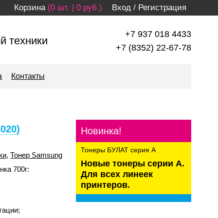
Корзина
(0 шт. | 0 руб.)
Вход
/
Регистрация
+7 937 018 4433
й техники
+7 (8352) 22-67-78
а
Контакты
020)
Новинка!
Тонеры БУЛАТ серия А
ки
,
Тонер Samsung
Новые тонеры серии А.
нка 700г:
Для всех линеек
принтеров.
kaspersky
тации;