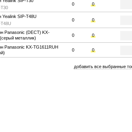
 Yealink SIP-T30
0
0
-T30
 Yealink SIP-T48U
0
0
-T48U
н Panasonic (DECT) KX-
0
0
серый металлик)
н Panasonic KX-TG1611RUH
0
0
ый)