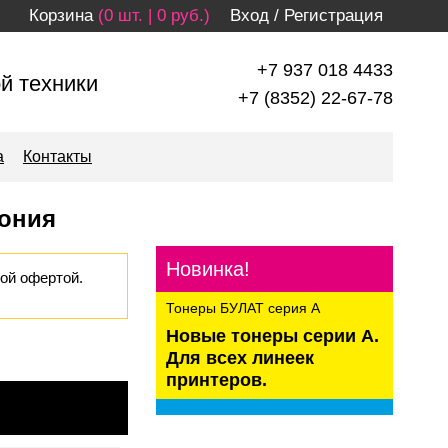
Корзина
(0 шт. | 0 руб.)
Вход
/
Регистрация
+7 937 018 4433
й техники
+7 (8352) 22-67-78
а
Контакты
фония
Новинка!
ой офертой.
Тонеры БУЛАТ серия А
Новые тонеры серии А.
Для всех линеек
принтеров.
kaspersky