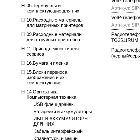
VoIP-телефон
05.Термоузлы и
Артикул: SIP
комплектующие для них
VoIP-телефон
10.Расходные материалы
Артикул: SIP
для матричных принтеров
09.Расходные материалы
Радиотелефо
для струйных принтеров
TG2511RUM (
11.Принадлежности для
Радиотелефо
сервиса
(черный/сер
16.Бумага и пленка
15.Блоки переноса
изображения и их
комплектующие
14.Оргтехника.
Компьютерная техника
USB флеш драйвы
Батарейки и аккумуляторы
ИБП И АККУМУЛЯТОРЫ
ДЛЯ НИХ
Кабель интерфейсный
Клавиатуры и мыши