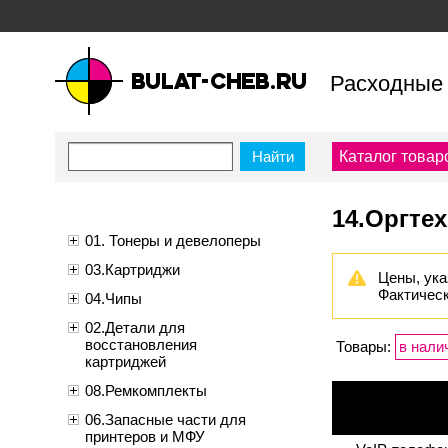
Расходные 
bulat-cheb.ru — Расходные
материалы для копировально-
Каталог товар
множительной техники
14.Оргте
01. Тонеры и девелоперы
03.Картриджи
Цены, ука
Фактическ
04.Чипы
02.Детали для
восстановления
Товары:
в нали
картриджей
08.Ремкомплекты
06.Запасные части для
принтеров и МФУ