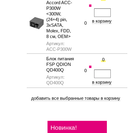
Accord ACC-
P300W
<300W,
(24+4) pin,
0
3xSATA,
Molex, FDD,
8 см, OEM>
Артикул:
ACC-P300W
Блок питания
0
FSP QDION
QD400Q
0
Артикул:
QD400Q
Новинка!