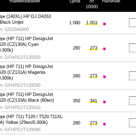
Наименование
Цена
от
Наличие
10000
дж (140XL) HP DJ D4263
lack Unijet
1 080
1 053
л: 5201840000
дж (HP 711) HP DesignJet
520 (CZ130A) Cyan
280
273
0.300k)
л: GFHPDJT120020
дж (HP 711) HP DesignJet
520 (CZ131A) Magenta
280
273
0.300k)
л: GFHPDJT120030
дж (HP 711) HP DesignJet
520 (CZ133A) Black (80мл)
350
341
л: GFHPDJT120010
дж (HP 711) T120 / T520 711XL
) Yellow (29мл/0.300k)
280
273
л: GFHPDJT120040