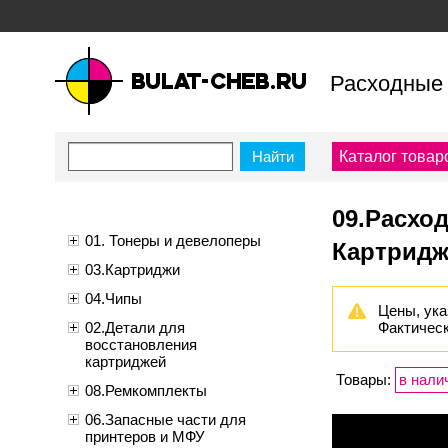
Расходные 
bulat-cheb.ru — Расходные
материалы для копировально-
Каталог товар
множительной техники
09.Расхо
01. Тонеры и девелоперы
Картридж
03.Картриджи
04.Чипы
Цены, ука
02.Детали для
Фактическ
восстановления
картриджей
Товары:
в нали
08.Ремкомплекты
06.Запасные части для
принтеров и МФУ