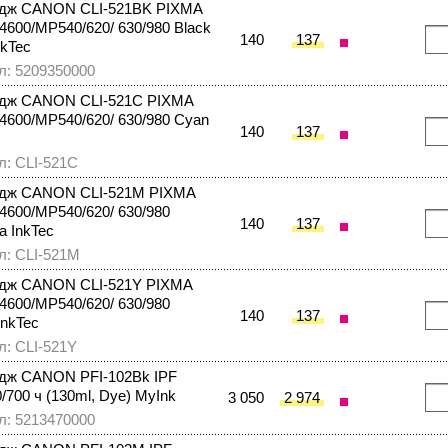
идж CANON CLI-521BK PIXMA
/4600/MP540/620/ 630/980 Black
140
137
nkTec
л: 5209350000
идж CANON CLI-521C PIXMA
/4600/MP540/620/ 630/980 Cyan
140
137
л: CLI-521C
идж CANON CLI-521M PIXMA
/4600/MP540/620/ 630/980
140
137
a InkTec
л: CLI-521M
идж CANON CLI-521Y PIXMA
/4600/MP540/620/ 630/980
140
137
InkTec
л: CLI-521Y
дж CANON PFI-102Bk IPF
/700 ч (130ml, Dye) MyInk
3 050
2 974
л: 5213470000