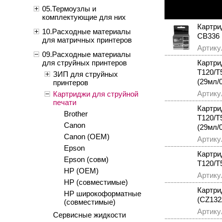
05.Термоузлы и
комплектующие для них
Картри
10.Расходные материалы
CB336 B
для матричных принтеров
Артику
09.Расходные материалы
для струйных принтеров
Картри
T120/T
ЗИП для струйных
(29мл/
принтеров
Артику
Картриджи для струйной
печати
Картри
Brother
T120/T
Canon
(29мл/
Canon (OEM)
Артику
Epson
Картри
Epson (совм)
T120/T
HP (OEM)
Артику
HP (совместимые)
Картри
HP широкоформатные
(CZ132A
(совместимые)
Артику
Сервисные жидкости