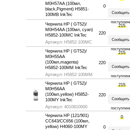
M0H57AA (100мл,
0
black,Pigment) Н5851-
Сообщить
100МВ InkTec
поступлен
Чернила HP ( GT52)/
215
M0H54AA (100мл, cyan)
220
Н5852-100MC InkTec
Сообщить
Артикул: Н5852-100MC
поступлен
Чернила HP ( GT52)/
215
M0H55AA
(100мл,magenta)
220
Сообщить
H5852-100MM InkTec
Артикул: H5852-100MM
поступлен
Чернила HP ( GT52)/
215
M0H56AA
(100мл,yellow) H5852-
220
Сообщить
100MY InkTec
Артикул: 4010810000
поступлен
Чернила HP (121/901)
0
CС643/CС656 (100мл,
yellow) H4060-100MY
0