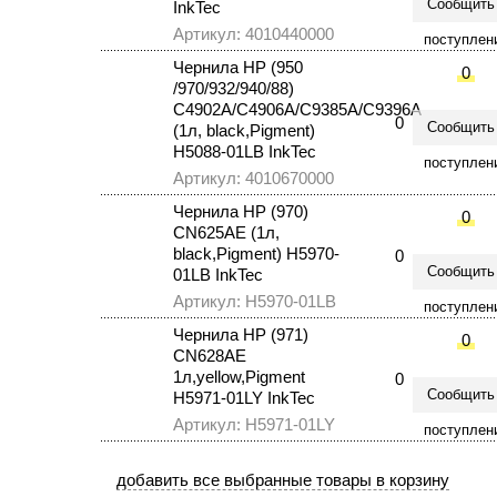
Сообщить
InkTec
Артикул: 4010440000
поступлен
Чернила HP (950
0
/970/932/940/88)
C4902A/C4906A/C9385A/C9396A
0
Сообщить
(1л, black,Pigment)
H5088-01LВ InkTec
поступлен
Артикул: 4010670000
Чернила HP (970)
0
CN625AE (1л,
black,Pigment) Н5970-
0
Сообщить
01LВ InkTec
Артикул: Н5970-01LВ
поступлен
Чернила HP (971)
0
CN628AE
1л,yellow,Pigment
0
Сообщить
H5971-01LY InkTec
Артикул: H5971-01LY
поступлен