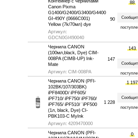
Контейнер с чернилами
88
Canon Pixma
G1400/G2400/G3400/G4400
Сообщит
GI-490Y (0666C001)
90
Yellow (7k/70мл) dye
поступле
Артикул:
GDCN0GI490040
Чернила CANON
143
(100мл,black, Dye) CIM-
008PA (СIMB-UP) Ink-
147
Сообщит
Mate
Артикул: CIM-008PA
поступле
Чернила CANON (PFI-
1 197
102BK/107/303BK)
iPF8400D/ iPF605/
Сообщит
iPF710/ iPF750/ iPF760/
1 228
iPF765/ iPF510/ `iPF500
поступле
(1л, black, Dye) CI-
PBK103-C MyInk
Артикул: 4209470000
Чернила CANON (PFI-
0