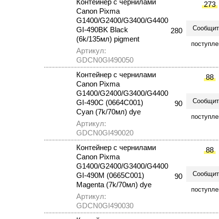
Контейнер с чернилами
273
Canon Pixma
G1400/G2400/G3400/G4400
Сообщит
GI-490BK Black
280
(6k/135мл) pigment
поступле
Артикул:
GDCN0GI490050
Контейнер с чернилами
88
Canon Pixma
G1400/G2400/G3400/G4400
Сообщит
GI-490C (0664C001)
90
Cyan (7k/70мл) dye
поступле
Артикул:
GDCN0GI490020
Контейнер с чернилами
88
Canon Pixma
G1400/G2400/G3400/G4400
Сообщит
GI-490M (0665C001)
90
Magenta (7k/70мл) dye
поступле
Артикул:
GDCN0GI490030