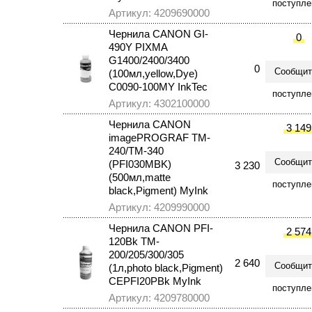
поступле
Артикул: 4209690000
Чернила CANON GI-
0
490Y PIXMA
G1400/2400/3400
0
Сообщит
(100мл,yellow,Dye)
C0090-100MY InkTec
поступле
Артикул: 4302100000
Чернила CANON
3 149
imagePROGRAF TM-
240/ТМ-340
Сообщит
(PFI030MBK)
3 230
(500мл,matte
поступле
black,Pigment) MyInk
Артикул: 4209990000
Чернила CANON PFI-
2 574
120Bk TM-
200/205/300/305
2 640
Сообщит
(1л,photo black,Pigment)
CEPFI20PBk MyInk
поступле
Артикул: 4209780000