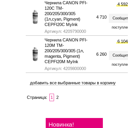
Чернила CANON PFI-
4 592
120C TM-
200/205/300/305
4 710
Сообщит
(1л,cyan, Pigment)
CEPFI20C MyInk
поступле
Артикул: 4209790000
Чернила CANON PFI-
6 104
120M TM-
200/205/300/305 (1л,
6 260
Сообщит
magenta, Pigment)
CEPFI20M MyInk
поступле
Артикул: 4209800000
Страница:
1
2
Новинка!