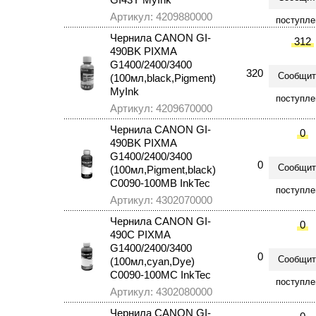
Артикул: 4209880000
поступле
Чернила CANON GI-
312
490BK PIXMA
G1400/2400/3400
320
Сообщит
(100мл,black,Pigment)
MyInk
поступле
Артикул: 4209670000
Чернила CANON GI-
0
490BK PIXMA
G1400/2400/3400
0
Сообщит
(100мл,Pigment,black)
C0090-100MB InkTec
поступле
Артикул: 4302070000
Чернила CANON GI-
0
490C PIXMA
G1400/2400/3400
0
Сообщит
(100мл,cyan,Dye)
C0090-100MC InkTec
поступле
Артикул: 4302080000
Чернила CANON GI-