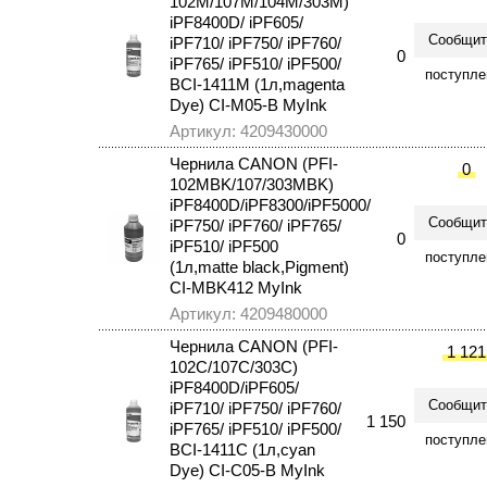
102M/107M/104M/303M)
iPF8400D/ iPF605/
Сообщит
iPF710/ iPF750/ iPF760/
0
iPF765/ iPF510/ iPF500/
поступле
BCI-1411M (1л,magenta
Dye) CI-M05-B MyInk
Артикул: 4209430000
Чернила CANON (PFI-
0
102MBK/107/303MBK)
iPF8400D/iPF8300/iPF5000/
Сообщит
iPF750/ iPF760/ iPF765/
0
iPF510/ iPF500
поступле
(1л,matte black,Pigment)
CI-MBK412 MyInk
Артикул: 4209480000
Чернила CANON (PFI-
1 121
102С/107С/303С)
iPF8400D/iPF605/
Сообщит
iPF710/ iPF750/ iPF760/
1 150
iPF765/ iPF510/ iPF500/
поступле
BCI-1411C (1л,cyan
Dye) CI-C05-B MyInk