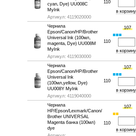
110
cyan, Dye) UU008C
MyInk
Артикул: 4119020000
Чернила
107
Epson/Canon/HP/Brother
Universal Ink (100мл,
110
magenta, Dye) UU008M
MyInk
Артикул: 4119030000
Чернила
107
Epson/Canon/HP/Brother
Universal Ink
110
(100мл,yellow, Dye)
UU008Y MyInk
Артикул: 4119040000
Чернила
107
HP/Epson/Lexmark/Canon/
Brother UNIVERSAL
Magenta банка (100мл)
110
dye
Артикул: