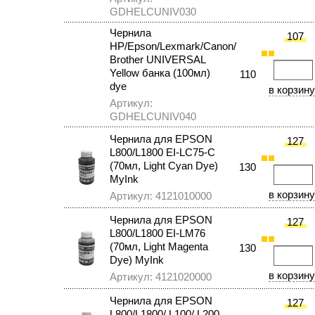
GDHELCUNIV030
Чернила
107
HP/Epson/Lexmark/Canon/
Brother UNIVERSAL
Yellow банка (100мл)
110
dye
Артикул:
GDHELCUNIV040
Чернила для EPSON
127
L800/L1800 EI-LC75-C
(70мл, Light Cyan Dye)
130
MyInk
Артикул: 4121010000
Чернила для EPSON
127
L800/L1800 EI-LM76
(70мл, Light Magenta
130
Dye) MyInk
Артикул: 4121020000
Чернила для EPSON
127
L800/L1800/ L100/ L200