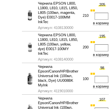
Чернила EPSON L800,
205
L1800, L810, L815, L850,
L805 (100мл, magenta,
210
Dye) E0017-100MM
InkTec
Артикул: 4108130000
Чернила EPSON L800,
195
L1800, L810, L815, L850,
L805 (100мл, yellow,
200
dye) E0017-100MY
InkTec
Артикул: 4108140000
Чернила
98
Epson/Canon/HP/Brother
Universal Ink (100мл,
100
black, Dye) UU008BK
MyInk
Артикул: 4119010000
Чернила
107
Epson/Canon/HP/Brother
Universal Ink (100мл,