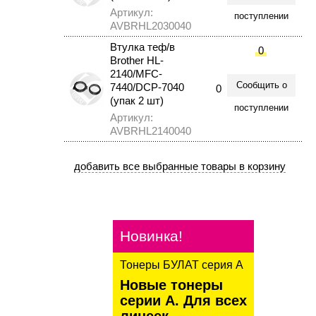
Артикул:
поступлении
AVBRHL2030040
Втулка теф/в
0
Brother HL-
2140/MFC-
Сообщить о
7440/DCP-7040
0
(упак 2 шт)
поступлении
Артикул:
AVBRHL2140040
Новинка!
Тонеры БУЛАТ серия А
Новые тонеры
серии А. Для всех