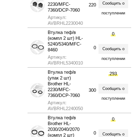
Сообщить о
2230/MFC-
220
7360/DCP-7060
поступлении
Артикул:
AVBRHL2230040
Втулка теф/в
0
(компл 2 шт) HL-
5240/5340/MFC-
0
Сообщить о
8460
Артикул:
поступлении
AVBRHL5340010
Втулка теф/в
293
(упак 2 шт)
Brother HL-
Сообщить о
2230/MFC-
300
7360/DCP-7060
поступлении
Артикул:
AVBRHL2240050
Втулка теф/в
0
Brother HL-
2030/2040/2070
0
Сообщить о
(компл 2 шт)