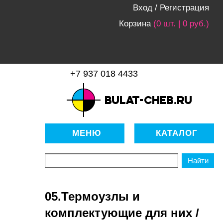
Вход
/
Регистрация
Корзина
(0 шт. | 0 руб.)
+7 937 018 4433
bulat-cheb.ru — Расходные
материалы для копировально-
МЕНЮ
КАТАЛОГ
множительной техники
05.Термоузлы и
комплектующие для них /