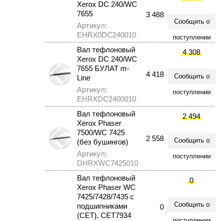
Xerox DC 240/WC
7655
3 488
Сообщить о
Артикул:
EHRX0DC240010
поступлении
Вал тефлоновый
4 308
Xerox DC 240/WC
7655 БУЛАТ m-
4 418
Сообщить о
Line
Артикул:
поступлении
EHRXDC2400010
Вал тефлоновый
2 494
Xerox Phaser
7500/WC 7425
2 558
Сообщить о
(без бушингов)
Артикул:
поступлении
DHRXWC7425010
Вал тефлоновый
0
Xerox Phaser WC
7425/7428/7435 с
Сообщить о
подшипниками
0
(CET), CET7934
поступлении