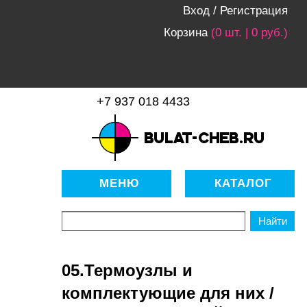
Вход
/
Регистрация
Корзина
(0 шт. | 0 руб.)
+7 937 018 4433
bulat-cheb.ru — Расходные
материалы для копировально-
МЕНЮ
КАТАЛОГ
множительной техники
05.Термоузлы и
комплектующие для них /