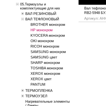
05.Термоузлы и
комплектующие для них
Вал тефлоно
RB2-5948 БУ
ВАЛ РЕЗИНОВЫЙ
Артикул: AH
ВАЛ ТЕФЛОНОВЫЙ
BROTHER монохром
HP монохром
KYOCERA монохром
OKI монохром
RICOH монохром
SAMSUNG монохром
SAMSUNG цвет
SHARP монохром
TOSHIBA монохром
XEROX монохром
XEROX цвет
PANTUM
ТЕРМОПЛЕНКА
ТЕРМОУЗЕЛ
Нагревательные элементы
/ Лампы