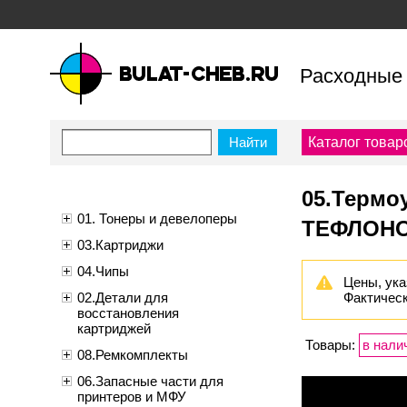
Расходные 
bulat-cheb.ru — Расходные
материалы для копировально-
Каталог товар
множительной техники
05.Термо
01. Тонеры и девелоперы
ТЕФЛОНО
03.Картриджи
04.Чипы
Цены, ука
02.Детали для
Фактическ
восстановления
картриджей
Товары:
в нали
08.Ремкомплекты
06.Запасные части для
принтеров и МФУ