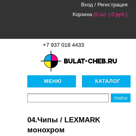
Вход
/
Регистрация
Корзина
(0 шт. | 0 руб.)
+7 937 018 4433
bulat-cheb.ru — Расходные
материалы для копировально-
МЕНЮ
КАТАЛОГ
множительной техники
04.Чипы / LEXMARK
монохром