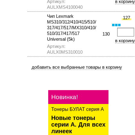
Артикул:
AULXMS4100040
Чип Lexmark
127
MS310/312/410/415/510/
317/417/517/MX310/410/
510/317/417/517
130
Universal (5k)
Артикул:
AULX0MS310010
Новинка!
Тонеры БУЛАТ серия А
Новые тонеры
серии А. Для всех
линеек