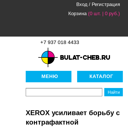
Вход
/
Регистрация
Корзина
(0 шт. | 0 руб.)
+7 937 018 4433
bulat-cheb.ru — Расходные
материалы для копировально-
МЕНЮ
КАТАЛОГ
множительной техники
XEROX усиливает борьбу с
контрафактной