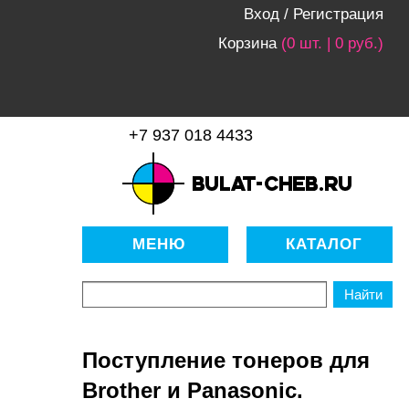
Вход
/
Регистрация
Корзина
(0 шт. | 0 руб.)
+7 937 018 4433
bulat-cheb.ru — Расходные
материалы для копировально-
МЕНЮ
КАТАЛОГ
множительной техники
Поступление тонеров для
Brother и Panasonic.