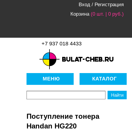
Вход
/
Регистрация
Корзина
(0 шт. | 0 руб.)
+7 937 018 4433
bulat-cheb.ru — Расходные
материалы для копировально-
МЕНЮ
КАТАЛОГ
множительной техники
Поступление тонера
Handan HG220