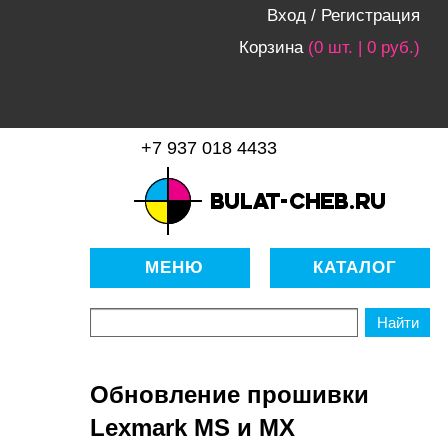
Вход
/
Регистрация
Корзина
(0 шт. | 0 руб.)
+7 937 018 4433
bulat-cheb.ru — Расходные
материалы для копировально-
МЕНЮ
КАТАЛОГ
множительной техники
Обновление прошивки
Lexmark MS и MX