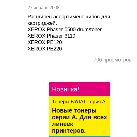
27 января 2008
Расширен ассортимент чипов для
картриджей.
XEROX Phaser 5500 drum/toner
XEROX Phaser 3119
XEROX PE120
XEROX PE220
706
просмотров
Новинка!
Тонеры БУЛАТ серия А
Новые тонеры
серии А. Для всех
линеек
принтеров.
kaspersky