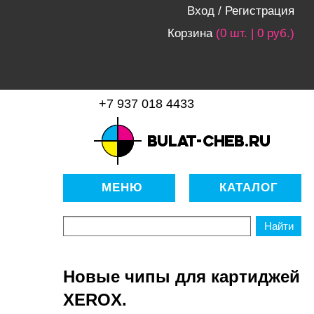
Вход
/
Регистрация
Корзина
(0 шт. | 0 руб.)
+7 937 018 4433
bulat-cheb.ru — Расходные
материалы для копировально-
МЕНЮ
КАТАЛОГ
множительной техники
Новые чипы для картиджей
XEROX.