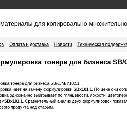
материалы для копировально-множительно
ов
Оплата и доставка
Новости
Техническая поддержк
рмулировка тонера для бизнеса SB/C
овка тонера для бизнеса SB/C/M/Y102.1
ровка идет на замену формулировки
SBх101.1
. По цене они со
вка однозначно выигрывает по глянцевости, яркости, цветопер
ем
SBх101.1
. Сравнительный анализ двух формулировок показа
вого продукта над старым.