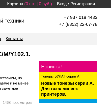
Корзина
(0 шт. | 0 руб.)
Вход
/
Регистрация
+7 937 018 4433
й техники
+7 (8352) 22-67-78
а
Контакты
/M/Y102.1.
Новинка!
Тонеры БУЛАТ серия А
поставимы, но
Новые тонеры серии А.
едаче и не менее
л заметное
Для всех линеек
принтеров.
1468
просмотров
kaspersky