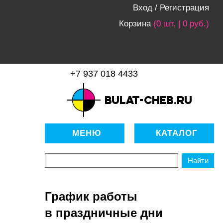
Вход
/
Регистрация
Корзина
(0 шт. | 0 руб.)
+7 937 018 4433
bulat-cheb.ru — Расходные
материалы для копировально-
МЕНЮ
КАТАЛОГ
множительной техники
График работы
в праздничные дни