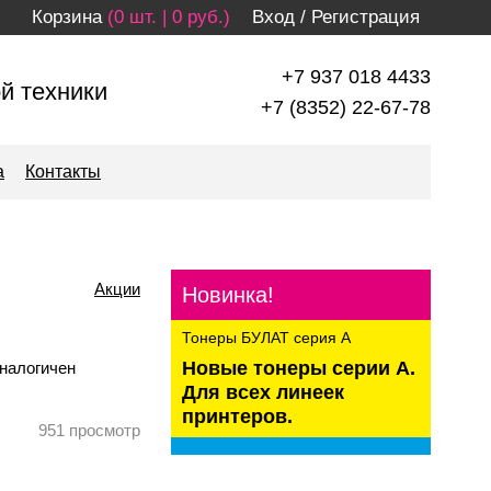
Корзина
(0 шт. | 0 руб.)
Вход
/
Регистрация
+7 937 018 4433
й техники
+7 (8352) 22-67-78
а
Контакты
Акции
Новинка!
Тонеры БУЛАТ серия А
Новые тонеры серии А.
налогичен
Для всех линеек
принтеров.
951
просмотр
kaspersky