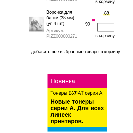
Воронка для
88
банки (38 мм)
(уп 4 шт)
90
Артикул:
PIZZ000000271
Новинка!
Тонеры БУЛАТ серия А
Новые тонеры
серии А. Для всех
линеек
принтеров.
kaspersky