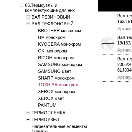
05.Термоузлы и
комплектующие для них
Вал те
ВАЛ РЕЗИНОВЫЙ
163/18
ВАЛ ТЕФЛОНОВЫЙ
Артику
BROTHER монохром
HP монохром
Вал те
18/163
KYOCERA монохром
Артику
OKI монохром
RICOH монохром
Вал те
SAMSUNG монохром
2006/2
6LJ834
SAMSUNG цвет
Артику
SHARP монохром
TOSHIBA монохром
XEROX монохром
XEROX цвет
PANTUM
ТЕРМОПЛЕНКА
ТЕРМОУЗЕЛ
Нагревательные элементы
/ Лампы