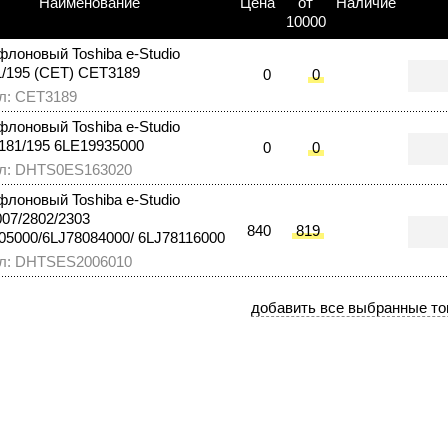
Наименование
Цена
от
Наличие
10000
флоновый Toshiba e-Studio
1/195 (CET) CET3189
0
0
л: CET3189
флоновый Toshiba e-Studio
/181/195 6LE19935000
0
0
л: DHTS0ES163020
флоновый Toshiba e-Studio
007/2802/2303
840
819
05000/6LJ78084000/ 6LJ78116000
л: DHTSES2006010