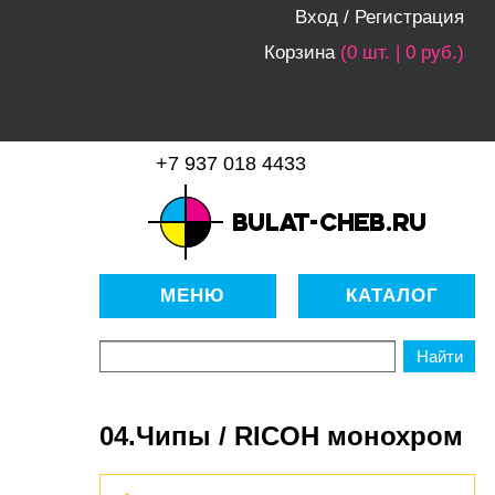
Вход
/
Регистрация
Корзина
(0 шт. | 0 руб.)
+7 937 018 4433
bulat-cheb.ru — Расходные
материалы для копировально-
МЕНЮ
КАТАЛОГ
множительной техники
04.Чипы / RICOH монохром