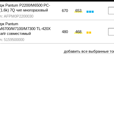
дж Pantum P2200/M6500 PC-
(1.6k) 7Q чип многоразовый
670
653
л: AFPM0P2200030
дж Pantum
M6700/M7100/M7300 TL-420X
480
468
Cartr совместимый
л: 5159500000