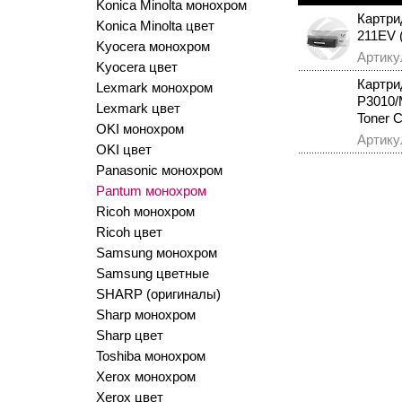
Konica Minolta монохром
Картри
Konica Minolta цвет
211EV 
Kyocera монохром
Артику
Kyocera цвет
Картри
Lexmark монохром
P3010/
Lexmark цвет
Toner 
OKI монохром
Артику
OKI цвет
Panasonic монохром
Pantum монохром
Ricoh монохром
Ricoh цвет
Samsung монохром
Samsung цветные
SHARP (оригиналы)
Sharp монохром
Sharp цвет
Toshiba монохром
Xerox монохром
Xerox цвет