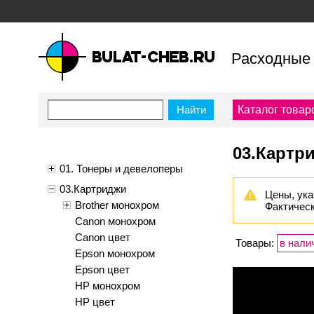
Расходные 
bulat-cheb.ru — Расходные
материалы для копировально-
Каталог товар
множительной техники
03.Картр
01. Тонеры и девелоперы
03.Картриджи
Цены, ука
Brother монохром
Фактическ
Canon монохром
Canon цвет
Товары:
в нали
Epson монохром
Epson цвет
HP монохром
HP цвет