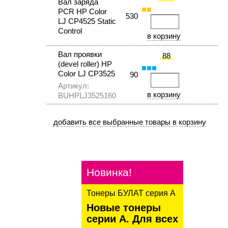
Вал заряда
PCR HP Color
530
LJ СP4525 Static
Control
Вал проявки
88
(devel roller) HP
Color LJ CP3525
90
Артикул:
BUHPLJ3525160
Новинка!
Тонеры БУЛАТ серия А
Новые тонеры
серии А. Для всех