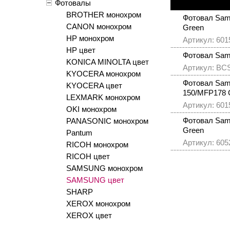
Фотовалы
BROTHER монохром
Фотовал Sam
CANON монохром
Green
HP монохром
Артикул: 601
HP цвет
Фотовал Sam
KONICA MINOLTA цвет
Артикул: B
KYOCERA монохром
Фотовал Sams
KYOCERA цвет
150/MFP178 
LEXMARK монохром
Артикул: 601
OKI монохром
Фотовал Sam
PANASONIC монохром
Green
Pantum
Артикул: 605
RICOH монохром
RICOH цвет
SAMSUNG монохром
SAMSUNG цвет
SHARP
XEROX монохром
XEROX цвет