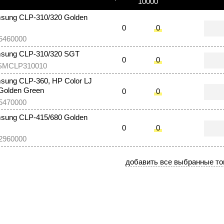
10000
sung CLP-310/320 Golden
0
0
5460000
sung CLP-310/320 SGT
0
0
CSMCLP310010
ung CLP-360, HP Color LJ
Golden Green
0
0
5470000
sung CLP-415/680 Golden
0
0
2960000