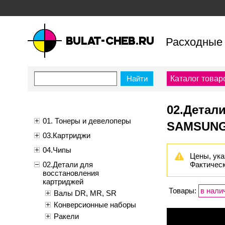
Расходные 
bulat-cheb.ru — Расходные
материалы для копировально-
Каталог товар
множительной техники
02.Детал
01. Тонеры и девелоперы
SAMSUNG
03.Картриджи
04.Чипы
Цены, ука
02.Детали для
Фактическ
восстановления
картриджей
Товары:
в нали
Валы DR, MR, SR
Конверсионные наборы
Ракели