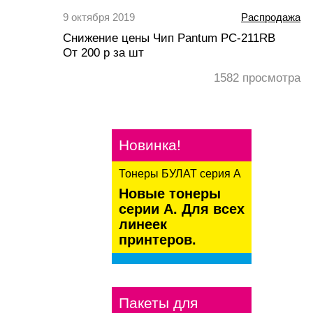
9 октября 2019
Распродажа
Снижение цены Чип Pantum PC-211RB
От 200 р за шт
1582
просмотра
Новинка!
Тонеры БУЛАТ серия А
Новые тонеры
серии А. Для всех
линеек
принтеров.
kaspersky
Пакеты для