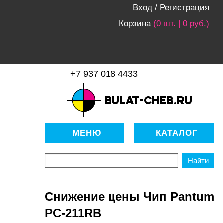
Вход
/
Регистрация
Корзина
(0 шт. | 0 руб.)
+7 937 018 4433
bulat-cheb.ru — Расходные
материалы для копировально-
МЕНЮ
КАТАЛОГ
множительной техники
Снижение цены Чип Pantum
PC-211RB